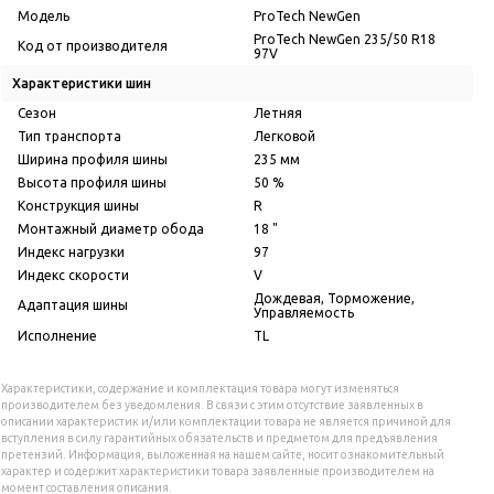
Модель
ProTech NewGen
ProTech NewGen 235/50 R18
Код от производителя
97V
Характеристики шин
Сезон
Летняя
Тип транспорта
Легковой
Ширина профиля шины
235 мм
Высота профиля шины
50 %
Конструкция шины
R
Монтажный диаметр обода
18 "
Индекс нагрузки
97
Индекс скорости
V
Дождевая, Торможение,
Адаптация шины
Управляемость
Исполнение
TL
Характеристики, содержание и комплектация товара могут изменяться
производителем без уведомления. В связи с этим отсутствие заявленных в
описании характеристик и/или комплектации товара не является причиной для
вступления в силу гарантийных обязательств и предметом для предъявления
претензий. Информация, выложенная на нашем сайте, носит ознакомительный
характер и содержит характеристики товара заявленные производителем на
момент составления описания.