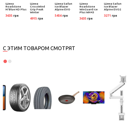
Шина
Шина
Шина Sailun
Шина
Шина Sailun
Roadstone
CrossWind
Ice Blazer
Roadstone
Ice Blazer
N'Blue HD Plus
Grip Peak
Alpine EVO
WinGuard ice
Alpine EVO2
Winter
Plus WH43
3635
5456
3271
грн
грн
грн
4915
3635
грн
грн
С ЭТИМ ТОВАРОМ СМОТРЯТ