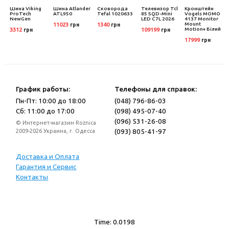
Шина Viking
Шина Atlander
Сковорода
Телевизор Tcl
Кронштейн
i
ProTech
ATL950
Tefal 1020633
85 SQD-Mini
Vogels MOMO
NewGen
LED C7L 2026
4137 Monitor
Mount
11023
1340
грн
грн
Motion+ Білий
3312
109199
грн
грн
17999
грн
График работы:
Телефоны для справок:
Пн-Пт: 10:00 до 18:00
(048) 796-86-03
Сб: 11:00 до 17:00
(098) 495-07-40
(096) 531-26-08
© Интернет-магазин Roznica
(093) 805-41-97
2009-2026 Украина, г. Одесса
Доставка и Оплата
Гарантия и Сервис
Контакты
Time: 0.0198