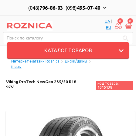
(048)
796-86-03
(098)
495-07-40
UA
|
0
0
RU
Пн-Пт: 10:00 до 18:00, Сб: 11:00 до 17:00
КАТАЛОГ ТОВАРОВ
Интернет-магазин Roznica
Диски/Шины
Шины
Viking ProTech NewGen 235/50 R18
код товара:
97V
1015138