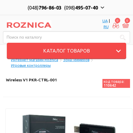
(048)
796-86-03
(098)
495-07-40
UA
|
0
0
RU
Пн-Пт: 10:00 до 18:00, Сб: 11:00 до 17:00
КАТАЛОГ ТОВАРОВ
Интернет-магазин Roznica
Зона Геймеров
Игровые контроллеры
Wireless V1 PKR-CTRL-001
код товара:
110642