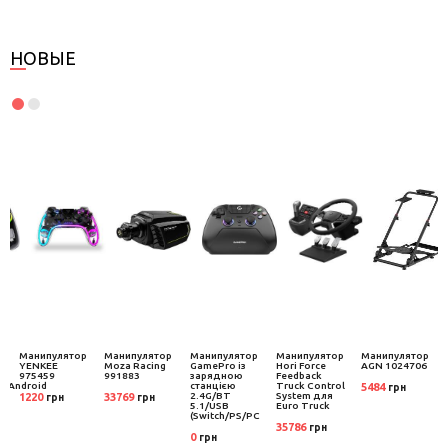
НОВЫЕ
р
Манипулятор
Манипулятор
Манипулятор
Манипулятор
Манипулятор
YENKEE
Moza Racing
GamePro із
Hori Force
AGN 1024706
975459
991883
зарядною
Feedback
S/Android
станцією
Truck Control
5484
грн
2.4G/BT
System для
1220
33769
грн
грн
5.1/USB
Euro Truck
(Switch/PS/PC
35786
грн
0
грн