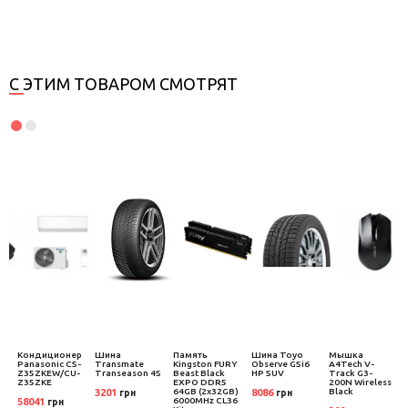
С ЭТИМ ТОВАРОМ СМОТРЯТ
р
Кондиционер
Шина
Память
Шина Toyo
Мышка
-
Panasonic CS-
Transmate
Kingston FURY
Observe GSi6
A4Tech V-
Z35ZKEW/CU-
Transeason 4S
Beast Black
HP SUV
Track G3-
Z35ZKE
EXPO DDR5
200N Wireless
64GB (2x32GB)
Black
3201
8086
грн
грн
6000MHz CL36
58041
грн