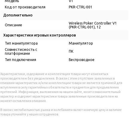
Модель
V1
Код от производителя
PKR-CTRL-001
Дополнительно
Wireless Poker Controller V1
Описание
(PKR-CTRL-001), 12
Характеристики игровых контроллеров
Тип манипулятора
Манипулятор
Совместисмость с
ПК
платформами
Тип подключения
Беспроводное
Характеристики, содержание и комплектация товара могут изменяться
производителем без уведомления. В связи с этим отсутствие заявленных в
описании характеристик и/или комплектации товара не является причиной для
вступления в силу гарантийных обязательств и предметом для предъявления
претензий. Информация, выложенная на нашем сайте, носит ознакомительный
характер и содержит характеристики товара заявленные производителем на
момент составления описания.
В связи с нестабильностью рынка и колебанием валют конечную цену и наличие
товара уточняйте у наших сотрудников.