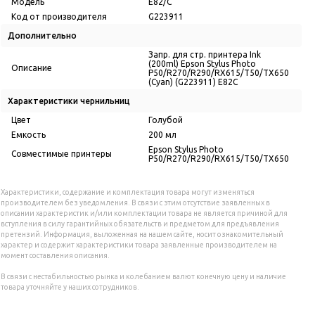
Модель
E82/C
Код от производителя
G223911
Дополнительно
Запр. для стр. принтера Ink
(200ml) Epson Stylus Photo
Описание
P50/R270/R290/RX615/T50/TX650
(Cyan) (G223911) E82C
Характеристики чернильниц
Цвет
Голубой
Емкость
200 мл
Epson Stylus Photo
Совместимые принтеры
P50/R270/R290/RX615/T50/TX650
Характеристики, содержание и комплектация товара могут изменяться
производителем без уведомления. В связи с этим отсутствие заявленных в
описании характеристик и/или комплектации товара не является причиной для
вступления в силу гарантийных обязательств и предметом для предъявления
претензий. Информация, выложенная на нашем сайте, носит ознакомительный
характер и содержит характеристики товара заявленные производителем на
момент составления описания.
В связи с нестабильностью рынка и колебанием валют конечную цену и наличие
товара уточняйте у наших сотрудников.