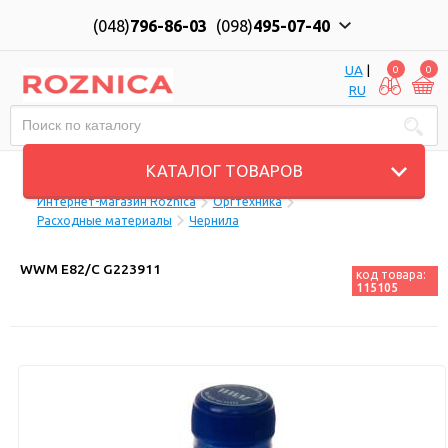
(048)
796-86-03
(098)
495-07-40
UA
|
0
0
RU
Пн-Пт: 10:00 до 18:00, Сб: 11:00 до 17:00
КАТАЛОГ ТОВАРОВ
Интернет-магазин Roznica
Оргтехника
Расходные материалы
Чернила
WWM E82/C G223911
код товара:
115105