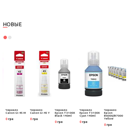
НОВЫЕ
Чернило
Чернило
Чернило
Чернило
Чернило
Canon GI-45 M
Canon GI-45 Y
Epson T3100X
Epson T3100X
Epson
Black 140ml
Cyan 140ml
B6000/B7000
Yellow
0
0
грн
грн
0
0
грн
грн
0
грн