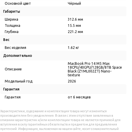
Основной цвет
Чёрный
Габариты
Ширина
312.6 мм
Толщина
15.5 мм
Глубина
221.2 мм
Вес
Вес изделия
1.62 кг
Дополнительно
MacBook Pro 14 M5 Max
18CPU/40GPU/128GB/8TB Space
Описание
Black (Z1ML002ZT) Nano-
texture
Модельный год
2026
Гарантия
Гарантия
от 6 месяцев
Характеристики, содержание и комплектация товара могут изменяться
производителем без уведомления. В связи с этим отсутствие заявленных в
описании характеристик и/или комплектации товара не является причиной для
вступления в силу гарантийных обязательств и предметом для предъявления
претензий. Информация, выложенная на нашем сайте, носит ознакомительный