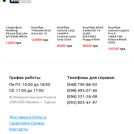
Смартфон
Ноутбук
Ноутбук
Ноутбук ASUS
Ноутбук
Nothing
Thunderobot
Lenovo LOQ
Zenbook 14
Lenovo Legion
en
Phone (3a) Lite
Zero Air 15
15AHP9
OLED
Pro 5
8/128GB White
Custom Luna
(UX3405)
16IAX10H
Grey 2026
Foggy Silver
Eclipse Black
124999
грн
2026
12259
грн
60290
82642
грн
грн
161247
грн
График работы:
Телефоны для справок:
Пн-Пт: 10:00 до 18:00
(048) 796-86-03
Сб: 11:00 до 17:00
(098) 495-07-40
(096) 531-26-08
© Интернет-магазин Roznica
(093) 805-41-97
2009-2026 Украина, г. Одесса
Доставка и Оплата
Гарантия и Сервис
Контакты