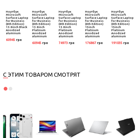
Ноутбук
Ноутбук
Ноутбук
Ноутбук
Ноутбук
Microsoft
Microsoft
Microsoft
Microsoft
Microsoft
US
Surface Laptop
Surface Laptop
Surface Laptop
Surface Laptop
Surface Laptop
for Business
for Business
for Business
for Business
for Business
(8th Edition)
(8th Edition)
(8th Edition)
(8th Edition)
(8th Edition)
13.8inch Black
13.8inch
13.8inch
15inch
15inch
Anodized
Platinum
Platinum
Platinum
Platinum
aluminum
Anodized
Anodized
Anodized
Anodized
aluminum
aluminum
aluminum
aluminum
60945
грн
60945
74973
176867
191035
грн
грн
грн
грн
С ЭТИМ ТОВАРОМ СМОТРЯТ