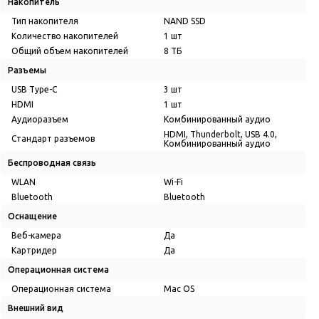
Накопитель
Тип накопителя
NAND SSD
Количество накопителей
1 шт
Общий объем накопителей
8 ТБ
Разъемы
USB Type-C
3 шт
HDMI
1 шт
Аудиоразъем
Комбинированный аудио
HDMI, Thunderbolt, USB 4.0,
Стандарт разъемов
Комбинированный аудио
Беспроводная связь
WLAN
Wi-Fi
Bluetooth
Bluetooth
Оснащение
Веб-камера
Да
Картридер
Да
Операционная система
Операционная система
Mac OS
Внешний вид