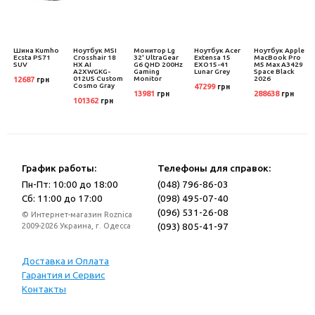
e
Шина Kumho
Ноутбук MSI
Монитор Lg
Ноутбук Acer
Ноутбук Apple
o
Ecsta PS71
Crosshair 18
32' UltraGear
Extensa 15
MacBook Pro
7
SUV
HX AI
G6 QHD 200Hz
EXO15-41
M5 Max A3429
A2XWGKG-
Gaming
Lunar Grey
Space Black
012US Custom
Monitor
2026
12687
грн
Cosmo Gray
47299
грн
13981
288638
грн
грн
101362
грн
График работы:
Телефоны для справок:
Пн-Пт: 10:00 до 18:00
(048) 796-86-03
Сб: 11:00 до 17:00
(098) 495-07-40
(096) 531-26-08
© Интернет-магазин Roznica
(093) 805-41-97
2009-2026 Украина, г. Одесса
Доставка и Оплата
Гарантия и Сервис
Контакты