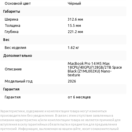
Основной цвет
Чёрный
Габариты
Ширина
312.6 мм
Толщина
15.5 мм
Глубина
221.2 мм
Вес
Вес изделия
1.62 кг
Дополнительно
MacBook Pro 14 M5 Max
18CPU/40GPU/128GB/2TB Space
Описание
Black (Z1ML002XU) Nano-
texture
Модельный год
2026
Гарантия
Гарантия
от 6 месяцев
Характеристики, содержание и комплектация товара могут изменяться
производителем без уведомления. В связи с этим отсутствие заявленных в
описании характеристик и/или комплектации товара не является причиной для
вступления в силу гарантийных обязательств и предметом для предъявления
претензий. Информация, выложенная на нашем сайте, носит ознакомительный