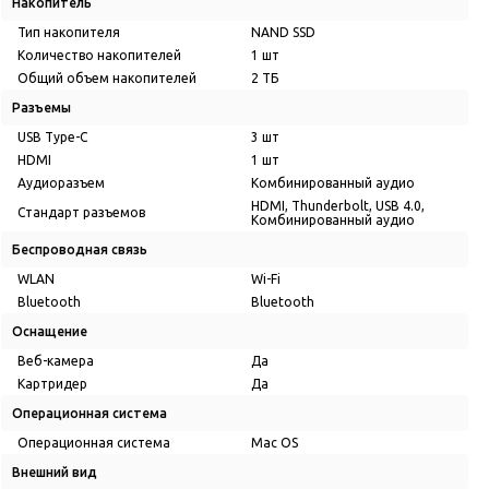
Накопитель
Тип накопителя
NAND SSD
Количество накопителей
1 шт
Общий объем накопителей
2 ТБ
Разъемы
USB Type-C
3 шт
HDMI
1 шт
Аудиоразъем
Комбинированный аудио
HDMI, Thunderbolt, USB 4.0,
Стандарт разъемов
Комбинированный аудио
Беспроводная связь
WLAN
Wi-Fi
Bluetooth
Bluetooth
Оснащение
Веб-камера
Да
Картридер
Да
Операционная система
Операционная система
Mac OS
Внешний вид