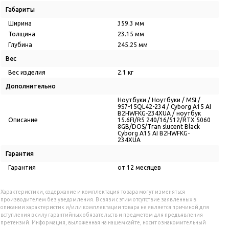
Габариты
Ширина
359.3 мм
Толщина
23.15 мм
Глубина
245.25 мм
Вес
Вес изделия
2.1 кг
Дополнительно
Ноутбуки / Ноутбуки / MSI /
9S7-15QL42-234 / Cyborg A15 AI
B2HWFKG-234XUA / ноутбук
Описание
15.6FI/R5 240/16/512/RTX 5060
8GB/DOS/Tran slucent Black
Cyborg A15 AI B2HWFKG-
234XUA
Гарантия
Гарантия
от 12 месяцев
Характеристики, содержание и комплектация товара могут изменяться
производителем без уведомления. В связи с этим отсутствие заявленных в
описании характеристик и/или комплектации товара не является причиной для
вступления в силу гарантийных обязательств и предметом для предъявления
претензий. Информация, выложенная на нашем сайте, носит ознакомительный