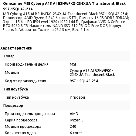
Описание
MSI Cyborg A15 AI B2HWFKG-234XUA Translucent Black
9S7-15QL42-234
MSI Cyborg A15 AI B2HWFKG-234XUA Translucent Black 9S7-15QL42-234;
Процессор: AMD Ryzen 5 240 6 cores 5 ГГц; Память: 16 ГБ DDR5 SDRAM;
Экран: 15.6 ' LED IPS-Level 1920x1080 144 Гц; Графика: NVIDIA GeForce
RTX 5060 8 ГБ; Накопитель: NAND SSD 512 ГБ; ОС: Free DOS; Корпус:
Чёрный; Габариты: Толщина 23.15 мм; Вес: 2.1 кг
Характеристики
Товар
Производитель изделия
MSI
Cyborg A15 AI B2HWFKG-
Модель
234XUA Translucent Black
Код от производителя
9S7-15QL42-234
Тип ноутбука
Тип ноутбука
Игровой
Процессор
Производитель процессора
AMD
Серия процессора
Ryzen 5
Модель процессора
240
Количество ядер
6 cores