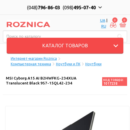
(048)
796-86-03
(098)
495-07-40
UA
|
0
0
RU
Пн-Пт: 10:00 до 18:00, Сб: 11:00 до 17:00
КАТАЛОГ ТОВАРОВ
Интернет-магазин Roznica
Компьютерная техника
Ноутбуки и ПК
Ноутбуки
MSI Cyborg A15 AI B2HWFKG-234XUA
код товара:
Translucent Black 9S7-15QL42-234
1017238