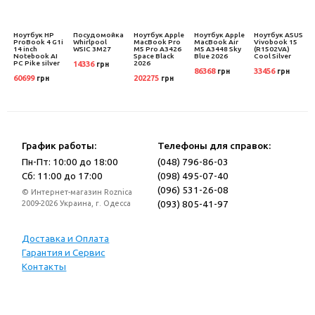
l
Ноутбук HP
Посудомойка
Ноутбук Apple
Ноутбук Apple
Ноутбук ASUS
ProBook 4 G1i
Whirlpool
MacBook Pro
MacBook Air
Vivobook 15
14 inch
WSIC 3M27
M5 Pro A3426
M5 A3448 Sky
(R1502VA)
Notebook AI
Space Black
Blue 2026
Cool Silver
PC Pike silver
2026
14336
грн
86368
33456
грн
грн
60699
202275
грн
грн
График работы:
Телефоны для справок:
Пн-Пт: 10:00 до 18:00
(048) 796-86-03
Сб: 11:00 до 17:00
(098) 495-07-40
(096) 531-26-08
© Интернет-магазин Roznica
(093) 805-41-97
2009-2026 Украина, г. Одесса
Доставка и Оплата
Гарантия и Сервис
Контакты