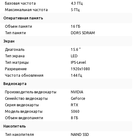
Базовая частота
4.3 ГГц
Максимальная частота
5 ГГц
Оперативная память
Объем памяти
16 ГБ
Тип памяти
DDR5 SDRAM
Экран
Диагональ
15.6 "
Тип экрана
LED
Тип матрицы
IPS-Level
Разрешение
1920x1080
Частота обновления
144 Гц
Видеокарта
Производитель видеокарты
NVIDIA
Семейство видеокарты
GeForce
Серия видеокарты
RTX
Модель видеокарты
5060
Объем видеопамяти
8 ГБ
Накопитель
Тип накопителя
NAND SSD