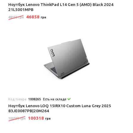
Ноутбук Lenovo ThinkPad L14 Gen 5 (AMD) Black 2024
21L5001MPB
46858
48055 грн
грн
Код товара:
1008265
Есть на складе
Ноутбук Lenovo LOQ 15IRX10 Custom Luna Grey 2025
83JE0087PB|20M264
100318
100599 грн
грн