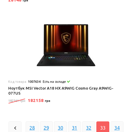
грн
Код товара:
1007634
Есть на складе
Ноутбук MSI Vector A18 HX A9WIG Cosmo Gray A9WIG-
077US
182158
182361 грн
грн
28
29
30
31
32
33
34