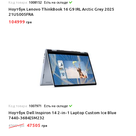
Код товара:
1008152
Есть на складе
Ноутбук Lenovo ThinkBook 16 G9 IRL Arctic Grey 2025
21US005FRA
104999
грн
Код товара:
1007971
Есть на складе
Ноутбук Dell Inspiron 14 2-in-1 Laptop Custom Ice Blue
7440-3684|5M232
47505
47647 грн
грн