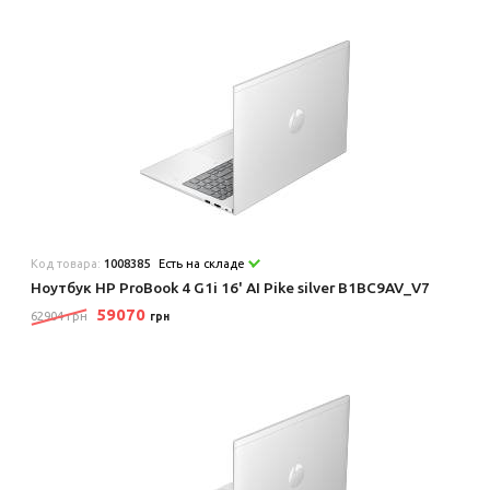
Код товара:
1008385
Есть на складе
Ноутбук HP ProBook 4 G1i 16' AI Pike silver B1BC9AV_V7
59070
62904 грн
грн