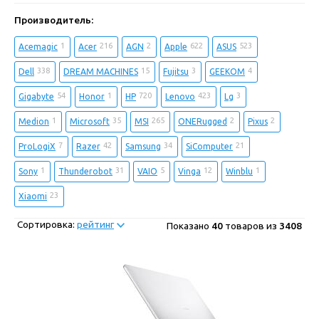
Производитель:
1
216
2
622
523
Acemagic
Acer
AGN
Apple
ASUS
338
15
3
4
Dell
DREAM MACHINES
Fujitsu
GEEKOM
54
1
720
423
3
Gigabyte
Honor
HP
Lenovo
Lg
1
35
265
2
2
Medion
Microsoft
MSI
ONERugged
Pixus
7
42
34
21
ProLogiX
Razer
Samsung
SiComputer
1
31
5
12
1
Sony
Thunderobot
VAIO
Vinga
Winblu
23
Xiaomi
Сортировка:
рейтинг
Показано
40
товаров из
3408