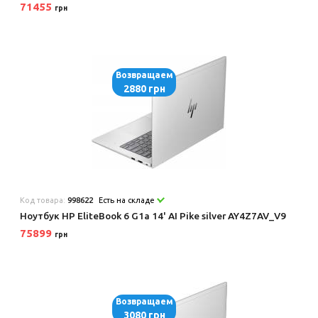
71455
грн
Возвращаем
2880 грн
Код товара:
998622
Есть на складе
Ноутбук HP EliteBook 6 G1a 14' AI Pike silver AY4Z7AV_V9
75899
грн
Возвращаем
3080 грн