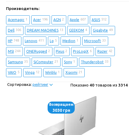
Производитель:
1
196
2
607
512
Acemagic
Acer
AGN
Apple
ASUS
306
13
4
49
Dell
DREAM MACHINES
GEEKOM
Gigabyte
748
411
5
1
33
HP
Lenovo
Lg
Medion
Microsoft
244
2
2
6
42
MSI
ONERugged
Pixus
ProLogiX
Razer
35
21
1
33
Samsung
SiComputer
Sony
Thunderobot
5
12
1
21
VAIO
Vinga
Winblu
Xiaomi
Сортировка:
рейтинг
Показано
40
товаров из
3314
Возвращаем
3030 грн