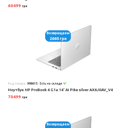
60499
грн
Возвращаем
2660 грн
Код товара:
998615
Есть на складе
Ноутбук HP ProBook 4 G1a 14' AI Pike silver AX6J0AV_V4
70499
грн
Возвращаем