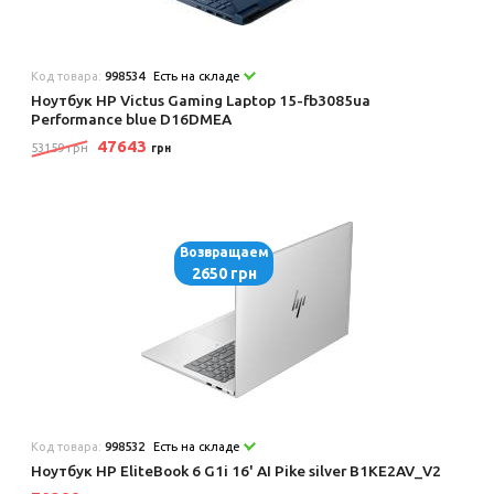
Код товара:
998534
Есть на складе
Ноутбук HP Victus Gaming Laptop 15-fb3085ua
Performance blue D16DMEA
47643
53159 грн
грн
Возвращаем
2650 грн
Код товара:
998532
Есть на складе
Ноутбук HP EliteBook 6 G1i 16' AI Pike silver B1KE2AV_V2