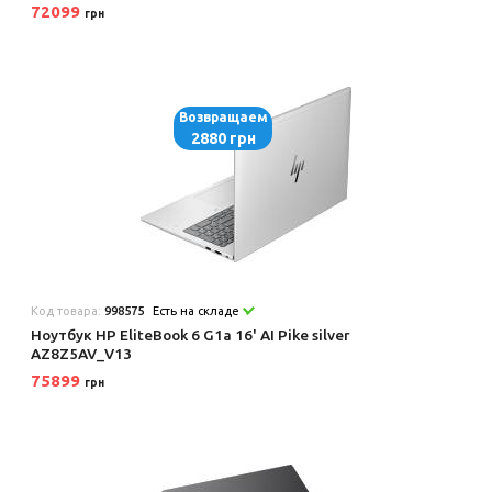
72099
грн
Возвращаем
2880 грн
Код товара:
998575
Есть на складе
Ноутбук HP EliteBook 6 G1a 16' AI Pike silver
AZ8Z5AV_V13
75899
грн