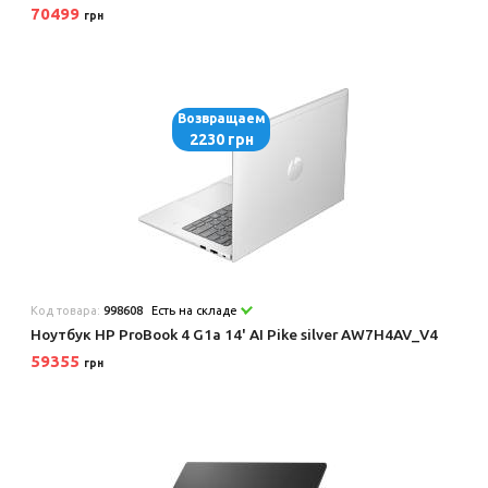
70499
грн
Возвращаем
2230 грн
Код товара:
998608
Есть на складе
Ноутбук HP ProBook 4 G1a 14' AI Pike silver AW7H4AV_V4
59355
грн