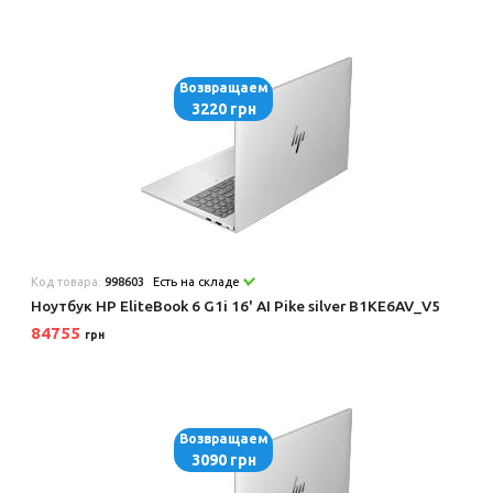
Возвращаем
3220 грн
Код товара:
998603
Есть на складе
Ноутбук HP EliteBook 6 G1i 16' AI Pike silver B1KE6AV_V5
84755
грн
Возвращаем
3090 грн