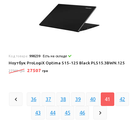
Код товара:
998239
Есть на складе
Ноутбук ProLogiX Optima S15-125 Black PLS15.3BWN.125
27507
27569 грн
грн
36
37
38
39
40
41
42
43
44
45
46