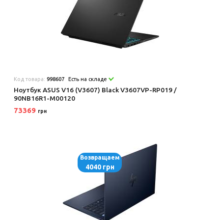
Код товара:
998607
Есть на складе
Ноутбук ASUS V16 (V3607) Black V3607VP-RP019 /
90NB16R1-M00120
73369
грн
Возвращаем
4040 грн