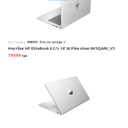
Код товара:
998530
Есть на складе
Ноутбук HP EliteBook 6 G1i 14' AI Pike silver AV3Q6AV_V3
79399
грн