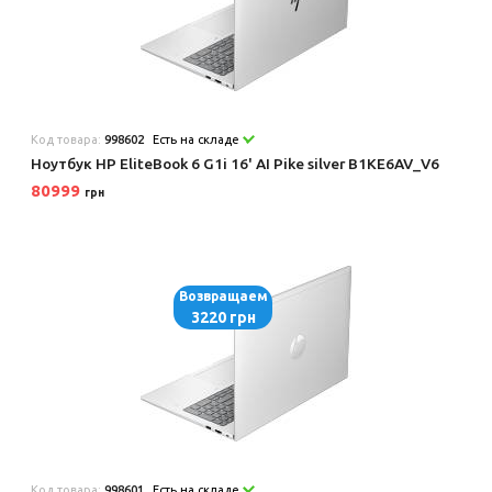
Код товара:
998602
Есть на складе
Ноутбук HP EliteBook 6 G1i 16' AI Pike silver B1KE6AV_V6
80999
грн
Возвращаем
3220 грн
Код товара:
998601
Есть на складе