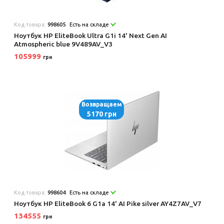
Код товара:
998605
Есть на складе
Ноутбук HP EliteBook Ultra G1i 14' Next Gen AI
Atmospheric blue 9V489AV_V3
105999
грн
Возвращаем
5170 грн
Код товара:
998604
Есть на складе
Ноутбук HP EliteBook 6 G1a 14' AI Pike silver AY4Z7AV_V7
134555
грн