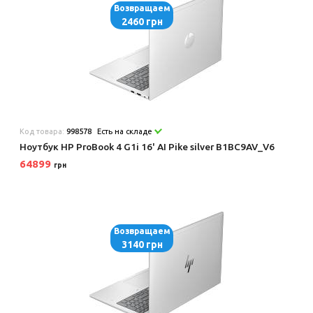
Возвращаем
2460 грн
Код товара:
998578
Есть на складе
Ноутбук HP ProBook 4 G1i 16' AI Pike silver B1BC9AV_V6
64899
грн
Возвращаем
3140 грн