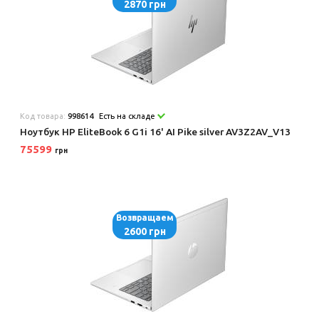
2870 грн
Код товара:
998614
Есть на складе
Ноутбук HP EliteBook 6 G1i 16' AI Pike silver AV3Z2AV_V13
75599
грн
Возвращаем
2600 грн