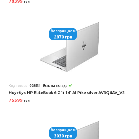
70399
грн
Возвращаем
2870 грн
Код товара:
998531
Есть на складе
Ноутбук HP EliteBook 6 G1i 14' AI Pike silver AV3Q6AV_V2
75599
грн
Возвращаем
3030 грн