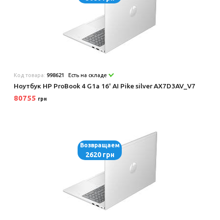
Код товара:
998621
Есть на складе
Ноутбук HP ProBook 4 G1a 16' AI Pike silver AX7D3AV_V7
80755
грн
Возвращаем
2620 грн