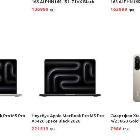
16S AI PHN16S-I51-71VX Black
16S AI PHN16S
136999
165999
грн
грн
k Pro M5 Pro
Ноутбук Apple MacBook Pro M5 Pro
Смартфон Xia
A3426 Space Black 2026
4/256GB Gold
221513
7986
грн
грн