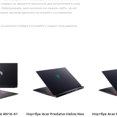
 товара не является причиной для вступления в силу
. Информация, выложенная на нашем сайте, носит
ленные производителем на момент составления
 и наличие товара уточняйте у наших сотрудников.
AI AN16-61
Ноутбук Acer Predator Helios Neo
Ноутбук Acer 