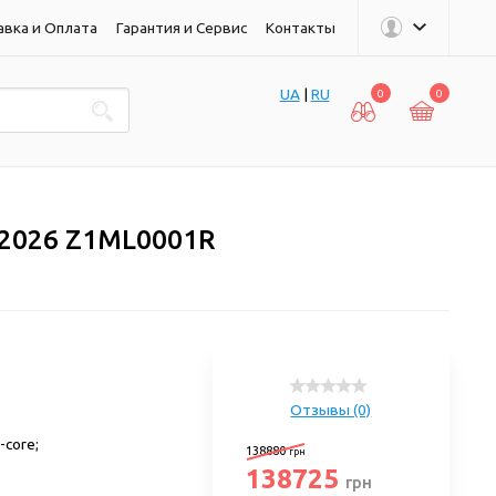
авка и Оплата
Гарантия и Сервис
Контакты
UA
|
RU
0
0
k 2026 Z1ML0001R
Отзывы (0)
;
-core;
138880
грн
138725
грн