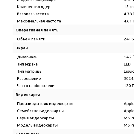
Количество ядер
15 co
Базовая частота
4.38 
Максимальная частота
4.61 
Оперативная память
Объем памяти
24 ГБ
Экран
Диагональ
14.2 
Тип экрана
LED
Тип матрицы
Liqui
Разрешение
3024
Частота обновления
120 
Видеокарта
Производитель видеокарты
Appl
Семейство видеокарты
Appl
Серия видеокарты
M5 Pr
Модель видеокарты
M5 P