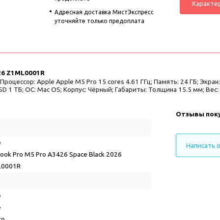
Характе
Адресная доставка МистЭкспресс
уточняйте только предоплата
026 Z1ML0001R
цессор: Apple Apple M5 Pro 15 cores 4.61 ГГц; Память: 24 ГБ; Экран: 1
D 1 ТБ; ОС: Mac OS; Корпус: Чёрный; Габариты: Толщина 15.5 мм; Вес: 
Отзывы пок
e
Написать 
ook Pro M5 Pro A3426 Space Black 2026
L0001R
e
e
ro