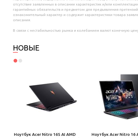
отсутствие заявленных в описании характеристик и/или комплектации
гарантийных обязательств и предметом для предъявления претензий
ознакомительный характер и содержит характеристики товара заяв
описания.
В связи с нестабильностью рынка и колебанием валют конечную цену
НОВЫЕ
504)
Ноутбук Acer Nitro 16S AI AMD
Ноутбук Acer Nitro 16 