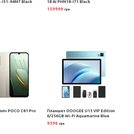
-I51-94M7 Black
18 AI PHN18-I71 Black
18 AI
159999
1849
грн
omi POCO C81 Pro
Планшет DOOGEE U13 VIP Edition
Ноутб
6/256GB Wi-Fi Aquamarine Blue
A3426
9396
2090
грн