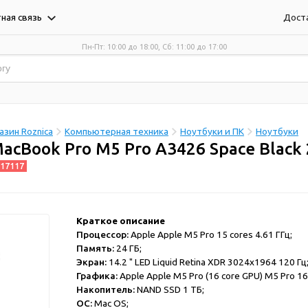
Дост
ная связь
Пн-Пт: 10:00 до 18:00, Сб: 11:00 до 17:00
зин Roznica
Компьютерная техника
Ноутбуки и ПК
Ноутбуки
acBook Pro M5 Pro A3426 Space Blac
17117
Краткое описание
Процессор:
Apple Apple M5 Pro 15 cores 4.61 ГГц;
Память:
24 ГБ;
Экран:
14.2 " LED Liquid Retina XDR 3024x1964 120 Гц
Графика:
Apple Apple M5 Pro (16 core GPU) M5 Pro 16
Накопитель:
NAND SSD 1 ТБ;
ОС:
Mac OS;