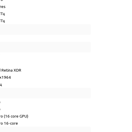
res
ГГц
ГГц
"
d Retina XDR
x1964
Гц
e
e
o (16 core GPU)
ro 16-core