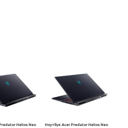
Predator Helios Neo
Ноутбук Acer Predator Helios Neo
Ноутб