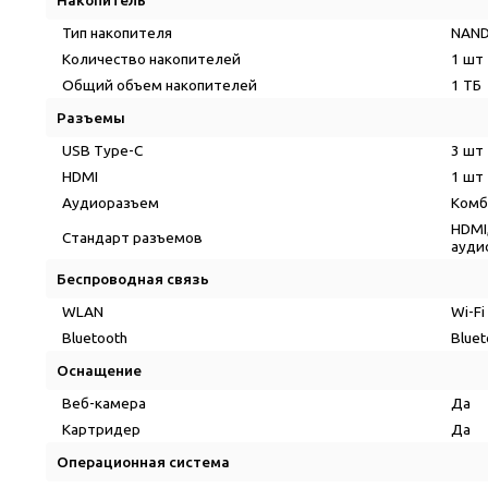
Накопитель
Тип накопителя
NAND
Количество накопителей
1 шт
Общий объем накопителей
1 ТБ
Разъемы
USB Type-C
3 шт
HDMI
1 шт
Аудиоразъем
Комб
HDMI
Стандарт разъемов
ауди
Беспроводная связь
WLAN
Wi-Fi
Bluetooth
Blue
Оснащение
Веб-камера
Да
Картридер
Да
Операционная система