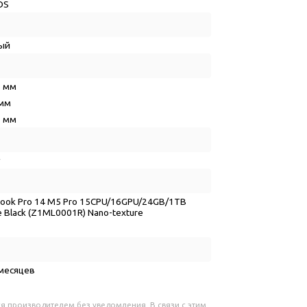
OS
ный
6 мм
 мм
2 мм
ook Pro 14 M5 Pro 15CPU/16GPU/24GB/1TB
e Black (Z1ML0001R) Nano-texture
6
 месяцев
я производителем без уведомления. В связи с этим