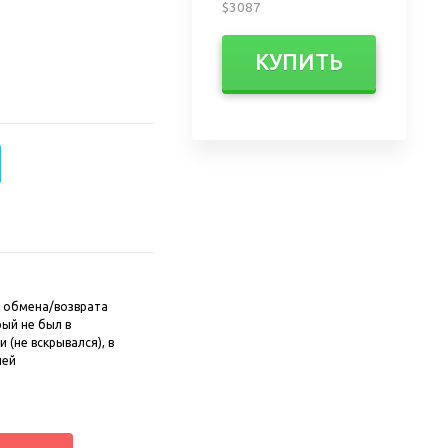
$3087
КУПИТЬ
 обмена/возврата
рый не был в
 (не вскрывался), в
ней