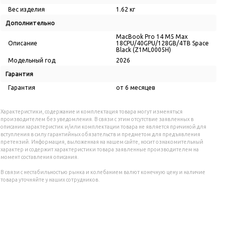
Вес изделия
1.62 кг
Дополнительно
MacBook Pro 14 M5 Max
Описание
18CPU/40GPU/128GB/4TB Space
Black (Z1ML0005H)
Модельный год
2026
Гарантия
Гарантия
от 6 месяцев
Характеристики, содержание и комплектация товара могут изменяться
производителем без уведомления. В связи с этим отсутствие заявленных в
описании характеристик и/или комплектации товара не является причиной для
вступления в силу гарантийных обязательств и предметом для предъявления
претензий. Информация, выложенная на нашем сайте, носит ознакомительный
характер и содержит характеристики товара заявленные производителем на
момент составления описания.
В связи с нестабильностью рынка и колебанием валют конечную цену и наличие
товара уточняйте у наших сотрудников.