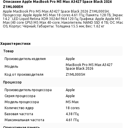
Описание
Apple MacBook Pro M5 Max A3427 Space Black 2026
Z1ML0005H
Apple MacBook Pro M5 Max A3427 Space Black 2026 Z1ML0005H;
Процессор: Apple Apple M5 Max 18 cores 4.61 ГГц; Память: 128 ГБ; Экран:
14.2 ' LED Liquid Retina XDR 3024x1964 120 Гц; Графика: Apple Apple M5
Max (40 core GPU) M5 Max 40-core; Накопитель: NAND SSD 4 ТБ; ОС: Mac
OS; Корпус: Чёрный; Габариты: Толщина 15.5 мм; Вес: 1.62 кг
Характеристики
Товар
Производитель изделия
Apple
MacBook Pro M5 Max A3427
Модель
Space Black 2026
Код от производителя
Z1ML0005H
Процессор
Производитель процессора
Apple
Серия процессора
Apple
Модель процессора
M5 Max
Количество ядер
18 cores
Базовая частота
4.38 ГГц
Максимальная частота
4.61 ГГц
Оперативная память