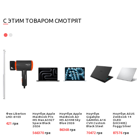
С ЭТИМ ТОВАРОМ СМОТРЯТ
к
Фен Liberton
Ноутбук Apple
Ноутбук Apple
Ноутбук
Ноутбук ASUS
LHD-6103
MacBook Pro
MacBook Air
Gigabyte
Zenbook 14
WW
M5 Max A3427
M5 A3448 Sky
GAMING A16
OLED
Space Black
Blue 2026
CVH Custom
(UX3405)
421
грн
2026
Black Steel
Foggy Silver
86368
грн
566370
70472
87576
грн
грн
грн