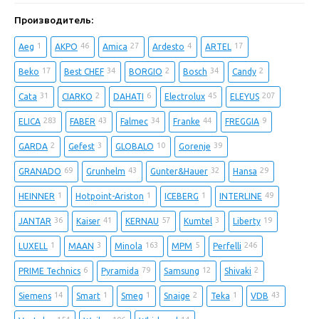
Производитель:
1
46
27
4
17
Aeg
AKPO
Amica
Ardesto
ARTEL
17
34
2
34
2
Beko
Best CHEF
BORGIO
Bosch
Candy
31
2
6
45
207
Cata
CIARKO
DAHATI
Electrolux
ELEYUS
283
43
34
44
9
ELICA
FABER
Falmec
Franke
FREGGIA
2
3
10
39
GARDA
Gefest
GLOBALO
Gorenje
69
43
32
29
GRANADO
Grunhelm
Gunter&Hauer
Hansa
1
1
1
49
HEINNER
Hotpoint-Ariston
ICEBERG
INTERLINE
36
41
57
3
19
JANTAR
Kaiser
KERNAU
Kumtel
Liberty
1
3
163
5
246
LUXELL
MAAN
Minola
MPM
Perfelli
6
79
12
2
PRIME Technics
Pyramida
Samsung
Shivaki
14
1
1
2
1
43
Siemens
Smart
Smeg
Snaige
Teka
VDB