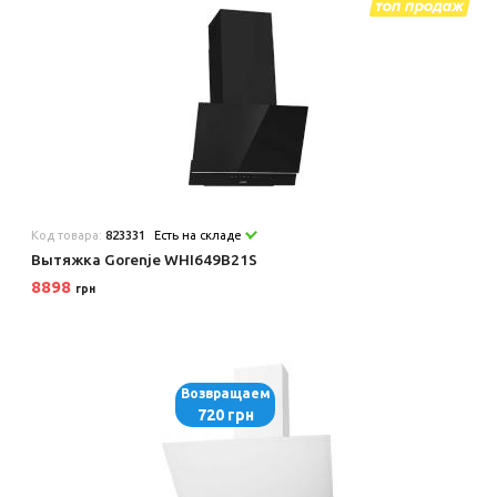
Код товара:
823331
Есть на складе
Вытяжка Gorenje WHI649B21S
8898
грн
Возвращаем
720 грн