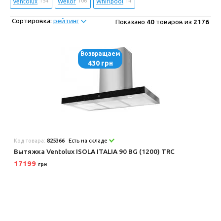
154
106
14
Ventolux
Weilor
Whirlpool
Сортировка:
рейтинг
Показано
40
товаров из
2176
Возвращаем
430 грн
Код товара:
825366
Есть на складе
Вытяжка Ventolux ISOLA ITALIA 90 BG (1200) TRC
17199
грн