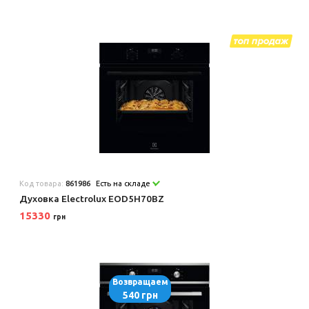
Код товара:
861986
Есть на складе
Духовка Electrolux EOD5H70BZ
15330
грн
Возвращаем
540 грн