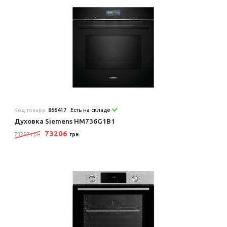
Код товара:
866417
Есть на складе
Духовка Siemens HM736G1B1
73206
73287 грн
грн