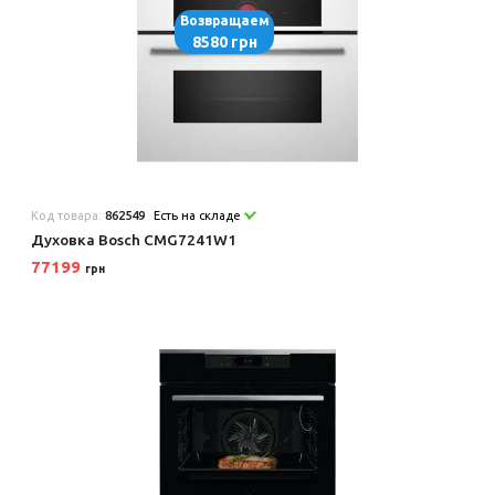
Возвращаем
8580 грн
Код товара:
862549
Есть на складе
Духовка Bosch CMG7241W1
77199
грн