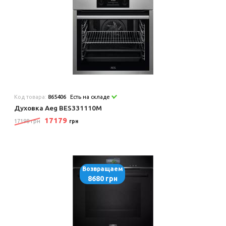
Код товара:
865406
Есть на складе
Духовка Aeg BES331110M
17179
17198 грн
грн
Возвращаем
8680 грн