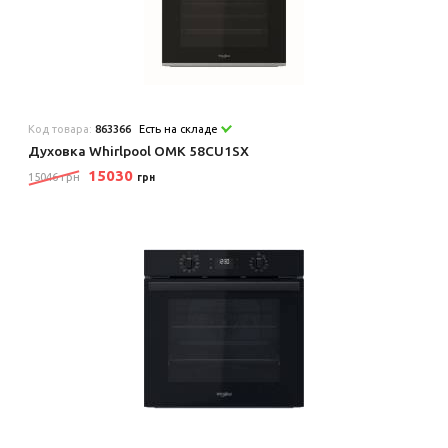
Код товара:
863366
Есть на складе
Духовка Whirlpool OMK 58CU1SX
15030
15046 грн
грн