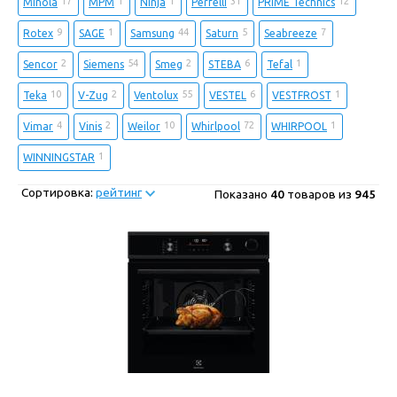
17
1
1
31
12
Minola
MPM
Ninja
Perfelli
PRIME Technics
9
1
44
5
7
Rotex
SAGE
Samsung
Saturn
Seabreeze
2
54
2
6
1
Sencor
Siemens
Smeg
STEBA
Tefal
10
2
55
6
1
Teka
V-Zug
Ventolux
VESTEL
VESTFROST
4
2
10
72
1
Vimar
Vinis
Weilor
Whirlpool
WHIRPOOL
1
WINNINGSTAR
Сортировка:
рейтинг
Показано
40
товаров из
945