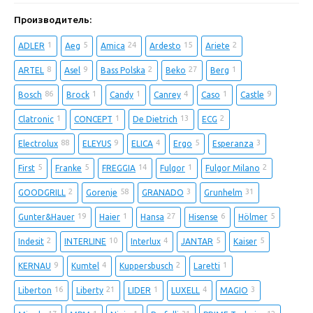
Производитель:
1
5
24
15
2
ADLER
Aeg
Amica
Ardesto
Ariete
8
9
2
27
1
ARTEL
Asel
Bass Polska
Beko
Berg
86
1
1
4
1
9
Bosch
Brock
Candy
Canrey
Caso
Castle
1
1
13
2
Clatronic
CONCEPT
De Dietrich
ECG
88
9
4
5
3
Electrolux
ELEYUS
ELICA
Ergo
Esperanza
5
5
14
1
2
First
Franke
FREGGIA
Fulgor
Fulgor Milano
2
58
3
31
GOODGRILL
Gorenje
GRANADO
Grunhelm
19
1
27
6
5
Gunter&Hauer
Haier
Hansa
Hisense
Hölmer
2
10
4
5
5
Indesit
INTERLINE
Interlux
JANTAR
Kaiser
9
4
2
1
KERNAU
Kumtel
Kuppersbusch
Laretti
16
21
1
4
3
Liberton
Liberty
LIDER
LUXELL
MAGIO