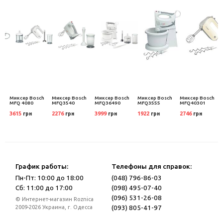
h
Миксер Bosch
Миксер Bosch
Миксер Bosch
Миксер Bosch
Миксер Bosch
MFQ 4080
MFQ3540
MFQ36490
MFQ3555
MFQ40301
3615
2276
3999
1922
2746
грн
грн
грн
грн
грн
График работы:
Телефоны для справок:
Пн-Пт: 10:00 до 18:00
(048) 796-86-03
Сб: 11:00 до 17:00
(098) 495-07-40
(096) 531-26-08
© Интернет-магазин Roznica
(093) 805-41-97
2009-2026 Украина, г. Одесса