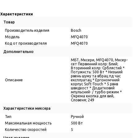
Характеристики
Товар
Производитель изделия
Bosch
Модель
MFQ4070
Код от производителя
MFQ4070
Дополнительно
МБТ, Мксери, MFQ4070, Мксер-
сет Первинний колр: Блий;
Вторинний колр: Срблястий *
Потужнсть: 500 Вт * Низький
рвень шуму та вбрац пд час
Описание
експлуатац * Ергономчний
корпус Soft-Touch * 5 рвнв
швидкост * Додатковий
мпульсний- / турбо-режим *
Окрема кнопка для вий,
Словеня; 249
Характеристики миксера
Тип
Ручной
Максимальная мощность
500 Вт
Количество скоростей
5
Цвет изделия