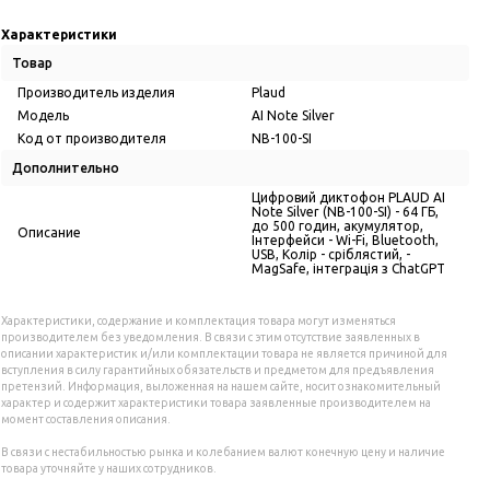
Характеристики
Товар
Производитель изделия
Plaud
Модель
AI Note Silver
Код от производителя
NB-100-SI
Дополнительно
Цифровий диктофон PLAUD AI
Note Silver (NB-100-SI) - 64 ГБ,
до 500 годин, акумулятор,
Описание
Інтерфейси - Wi-Fi, Bluetooth,
USB, Колір - сріблястий, -
MagSafe, інтеграція з ChatGPT
Характеристики, содержание и комплектация товара могут изменяться
производителем без уведомления. В связи с этим отсутствие заявленных в
описании характеристик и/или комплектации товара не является причиной для
вступления в силу гарантийных обязательств и предметом для предъявления
претензий. Информация, выложенная на нашем сайте, носит ознакомительный
характер и содержит характеристики товара заявленные производителем на
момент составления описания.
В связи с нестабильностью рынка и колебанием валют конечную цену и наличие
товара уточняйте у наших сотрудников.