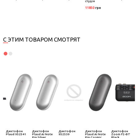
студія
11850
грн
С ЭТИМ ТОВАРОМ СМОТРЯТ
Диктофон
Диктофон
Диктофон
Диктофон
Диктофон
Plaud 952541
Plaud AI Note
952539
Plaud AI Note
Zoom F2-BT
Pin Silver
Pin Cosmic
Black