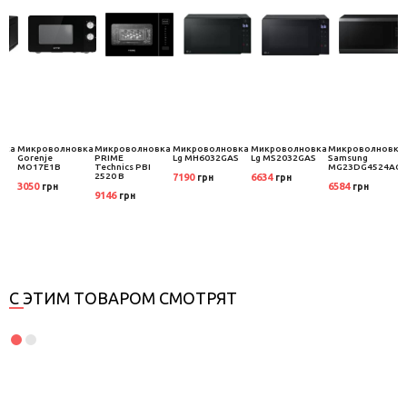
вка
Микроволновка
Микроволновка
Микроволновка
Микроволновка
Микроволновка
Gorenje
PRIME
Lg MH6032GAS
Lg MS2032GAS
Samsung
MO17E1B
Technics PBI
MG23DG4524AGE
2520 B
7190
6634
грн
грн
3050
6584
грн
грн
9146
грн
С ЭТИМ ТОВАРОМ СМОТРЯТ