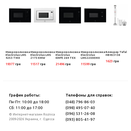
Микроволновка
Микроволновка
Микроволновка
Микроволновка
Блендер Tefal
Electrolux LMS
Electrolux LMS
Electrolux
Electrolux
HB453138
4253 TMX
2173 EMW
KMFE 264 TEX
LMS2203EMX
1623
грн
19377
11517
21496
11599
грн
грн
грн
грн
График работы:
Телефоны для справок:
Пн-Пт: 10:00 до 18:00
(048) 796-86-03
Сб: 11:00 до 17:00
(098) 495-07-40
(096) 531-26-08
© Интернет-магазин Roznica
(093) 805-41-97
2009-2026 Украина, г. Одесса