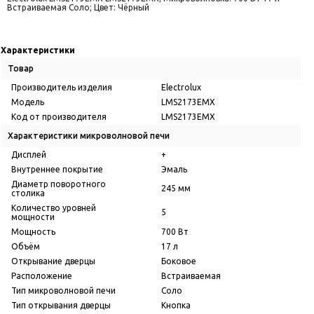
Встраиваемая Соло; Цвет: Чёрный
Характеристики
Товар
Производитель изделия
Electrolux
Модель
LMS2173EMX
Код от производителя
LMS2173EMX
Характеристики микроволновой печи
Дисплей
+
Внутреннее покрытие
Эмаль
Диаметр поворотного
245 мм
столика
Количество уровней
5
мощности
Мощность
700 Вт
Объём
17 л
Открывание дверцы
Боковое
Расположение
Встраиваемая
Тип микроволновой печи
Соло
Тип открывания дверцы
Кнопка