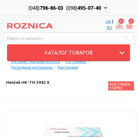
(048)
796-86-03
(098)
495-07-40
UA
|
0
0
RU
Пн-Пт: 10:00 до 18:00, Сб: 11:00 до 17:00
КАТАЛОГ ТОВАРОВ
Интернет-магазин Roznica
Оргтехника
Расходные материалы
Картриджи
Hentek НК-TH 5942 Х
код товара:
114792