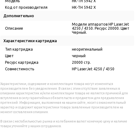
Модель
НК-TH 5942 Х
Код от производителя
НК-TH 5942 Х
Дополнительно
Модели аппаратов HP LaserJet
Описание
4250 / 4350. Ресурс 20000. Цвет
Черный.
Характеристики картриджа
Тип картриджа
неоригинальный
Цвет
черный
Ресурс картриджа
20000 стр.
Совместимость
HP LaserJet 4250 / 4350
Характеристики, содержание и комплектация товара могут изменяться
производителем без уведомления. В связи с этим отсутствие заявленных в
описании характеристик и/или комплектации товара не является причиной для
вступления в силу гарантийных обязательств и предметом для предъявления
претензий. Информация, выложенная на нашем сайте, носит ознакомительный
характер и содержит характеристики товара заявленные производителем на
момент составления описания.
В связи с нестабильностью рынка и колебанием валют конечную цену и наличие
товара уточняйте у наших сотрудников.