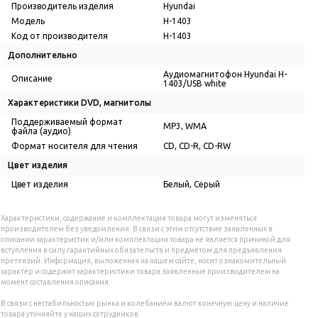
Производитель изделия
Hyundai
Модель
H-1403
Код от производителя
H-1403
Дополнительно
Аудиомагнитофон Hyundai H-
Описание
1403/USB white
Характеристики DVD, магнитолы
Поддерживаемый формат
MP3, WMA
файла (аудио)
Формат носителя для чтения
CD, CD-R, CD-RW
Цвет изделия
Цвет изделия
Белый, Серый
Характеристики, содержание и комплектация товара могут изменяться
производителем без уведомления. В связи с этим отсутствие заявленных в
описании характеристик и/или комплектации товара не является причиной для
вступления в силу гарантийных обязательств и предметом для предъявления
претензий. Информация, выложенная на нашем сайте, носит ознакомительный
характер и содержит характеристики товара заявленные производителем на
момент составления описания.
В связи с нестабильностью рынка и колебанием валют конечную цену и наличие
товара уточняйте у наших сотрудников.