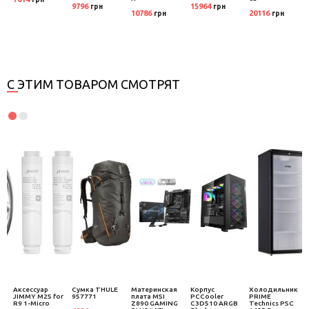
9796
15964
грн
грн
10786
20116
грн
грн
С ЭТИМ ТОВАРОМ СМОТРЯТ
Аксессуар
Сумка THULE
Материнская
Корпус
Холодильник
JIMMY M2S for
957771
плата MSI
PCCooler
PRIME
R9 1-Micro
Z890 GAMING
C3D510 ARGB
Technics PSC