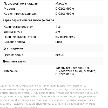
Производитель изделия
Maxxtro
Модель
D-02/2 KB-3м
Код от производителя
D-02/2 KB-3м
Характеристики сетевого фильтра
Количество розеток
4 шт
Длина шнура
3 м
Наличие выключателя
Выключатель
Входная вилка
Евро
Цвет изделия
Цвет изделия
Белый
Дополнительно
Удлинитель сетевой 3м,
Описание
2+2розетки с выкл., Maxxtro,
D-02/2 KB-3м
Характеристики, содержание и комплектация товара могут изменяться
производителем без уведомления. В связи с этим отсутствие заявленных в
описании характеристик и/или комплектации товара не является причиной для
вступления в силу гарантийных обязательств и предметом для предъявления
претензий. Информация, выложенная на нашем сайте, носит ознакомительный
характер и содержит характеристики товара заявленные производителем на
момент составления описания.