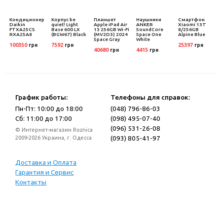
Кондиционер
Корпус be
Планшет
Наушники
Смартфон
Daikin
quiet! Light
Apple iPad Air
ANKER
Xiaomi 13T
FTXA25CS
Base 600 LX
13 256GB Wi-Fi
SoundCore
8/256GB
RXA25A8
(BGW67) Black
(MV2D3) 2024
Space One
Alpine Blue
Space Gray
White
100350
7592
25397
грн
грн
грн
40680
4415
грн
грн
График работы:
Телефоны для справок:
Пн-Пт: 10:00 до 18:00
(048) 796-86-03
Сб: 11:00 до 17:00
(098) 495-07-40
(096) 531-26-08
© Интернет-магазин Roznica
(093) 805-41-97
2009-2026 Украина, г. Одесса
Доставка и Оплата
Гарантия и Сервис
Контакты