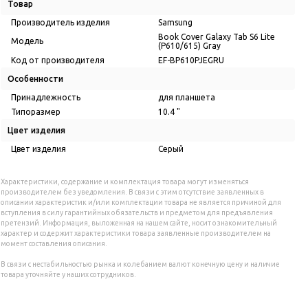
Товар
Производитель изделия
Samsung
Book Cover Galaxy Tab S6 Lite
Модель
(P610/615) Gray
Код от производителя
EF-BP610PJEGRU
Особенности
Принадлежность
для планшета
Типоразмер
10.4 "
Цвет изделия
Цвет изделия
Серый
Характеристики, содержание и комплектация товара могут изменяться
производителем без уведомления. В связи с этим отсутствие заявленных в
описании характеристик и/или комплектации товара не является причиной для
вступления в силу гарантийных обязательств и предметом для предъявления
претензий. Информация, выложенная на нашем сайте, носит ознакомительный
характер и содержит характеристики товара заявленные производителем на
момент составления описания.
В связи с нестабильностью рынка и колебанием валют конечную цену и наличие
товара уточняйте у наших сотрудников.