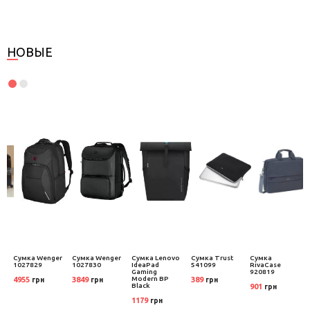
НОВЫЕ
Сумка Wenger
Сумка Wenger
Сумка Lenovo
Сумка Trust
Сумка
1027829
1027830
IdeaPad
541099
RivaCase
Gaming
920819
Modern BP
4955
3849
389
грн
грн
грн
Black
901
грн
1179
грн