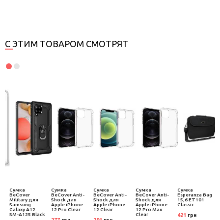
С ЭТИМ ТОВАРОМ СМОТРЯТ
Сумка
Сумка
Сумка
Сумка
Сумка
U
BeCover
BeCover Anti-
BeCover Anti-
BeCover Anti-
Esperanza Bag
Military для
Shock для
Shock для
Shock для
15,6 ET101
Samsung
Apple iPhone
Apple iPhone
Apple iPhone
Classic
Galaxy A12
12 Pro Clear
12 Clear
12 Pro Max
SM-A125 Black
Clear
421
грн
277
291