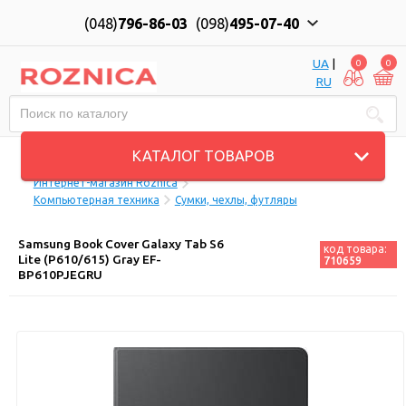
(048)
796-86-03
(098)
495-07-40
UA
|
0
0
RU
Пн-Пт: 10:00 до 18:00, Сб: 11:00 до 17:00
КАТАЛОГ ТОВАРОВ
Интернет-магазин Roznica
Компьютерная техника
Сумки, чехлы, футляры
Samsung Book Cover Galaxy Tab S6
код товара:
Lite (P610/615) Gray EF-
710659
BP610PJEGRU