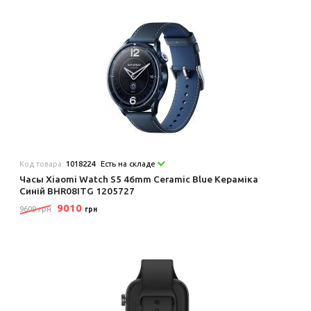
Код товара:
1018224
Есть на складе
Часы Xiaomi Watch S5 46mm Ceramic Blue Кераміка
Синій BHR08ITG 1205727
9010
9609 грн
грн