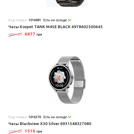
Код товара:
1016981
Есть на складе
Часы Kospet TANK M4SE BLACK 6978602500645
6877
6884 грн
грн
Код товара:
1016370
Есть на складе
Часы Blackview X30 Silver 6931548327080
1516
1518 грн
грн