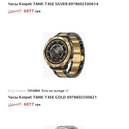
Часы Kospet TANK T4SE SILVER 6978602500614
6877
6884 грн
грн
Код товара:
1016984
Есть на складе
Часы Kospet TANK T4SE GOLD 6978602500621
6877
6884 грн
грн