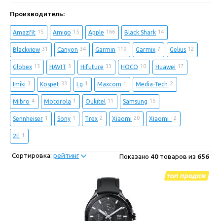
Производитель:
15
15
166
14
Amazfit
Amigo
Apple
Black Shark
31
34
119
7
12
Blackview
Canyon
Garmin
Garmix
Gelius
13
3
33
10
17
Globex
HAVIT
Hifuture
HOCO
Huawei
3
33
1
1
2
Imiki
Kospet
Lg
Maxcom
Media-Tech
4
1
11
15
Mibro
Motorola
Oukitel
Samsung
1
1
2
20
2
Sennheiser
Sony
Trex
Xiaomi
Xiaomi_
1
2E
Сортировка:
рейтинг
Показано
40
товаров из
656