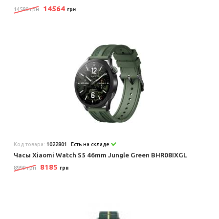
14564
14580 грн
грн
Код товара:
1022801
Есть на складе
Часы Xiaomi Watch S5 46mm Jungle Green BHR08IXGL
8185
8999 грн
грн