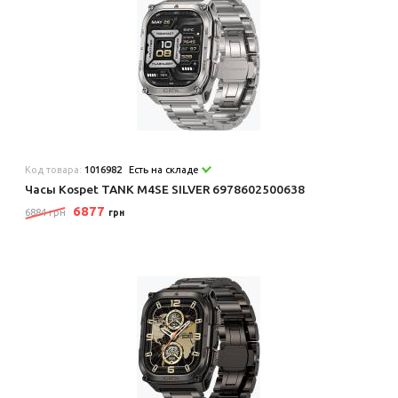
Код товара:
1016982
Есть на складе
Часы Kospet TANK M4SE SILVER 6978602500638
6877
6884 грн
грн