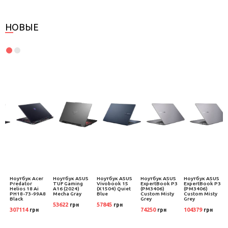
НОВЫЕ
S
Ноутбук Acer
Ноутбук ASUS
Ноутбук ASUS
Ноутбук ASUS
Ноутбук ASUS
Predator
TUF Gaming
Vivobook 15
ExpertBook P3
ExpertBook P3
t
Helios 18 Ai
A16 (2024)
(X1504) Quiet
(PM3406)
(PM3406)
PH18-73-99A8
Mecha Gray
Blue
Custom Misty
Custom Misty
Black
Grey
Grey
53622
57845
грн
грн
307114
74250
104379
грн
грн
грн