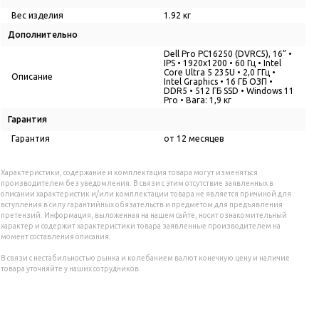
Вес изделия
1.92 кг
Дополнительно
Dell Pro PC16250 (DVRC5), 16” •
IPS • 1920x1200 • 60 Гц • Intel
Core Ultra 5 235U • 2,0 ГГц •
Описание
Intel Graphics • 16 ГБ ОЗП •
DDR5 • 512 ГБ SSD • Windows 11
Pro • Вага: 1,9 кг
Гарантия
Гарантия
от 12 месяцев
Характеристики, содержание и комплектация товара могут изменяться
производителем без уведомления. В связи с этим отсутствие заявленных в
описании характеристик и/или комплектации товара не является причиной для
вступления в силу гарантийных обязательств и предметом для предъявления
претензий. Информация, выложенная на нашем сайте, носит ознакомительный
характер и содержит характеристики товара заявленные производителем на
момент составления описания.
В связи с нестабильностью рынка и колебанием валют конечную цену и наличие
товара уточняйте у наших сотрудников.