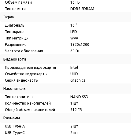
Объем памяти
16 ГБ
Тип памяти
DDR5 SDRAM
Экран
Диагональ
16 "
Тип экрана
LED
Тип матрицы
WVA
Разрешение
1920x1200
Частота обновления
60 Гц
Видеокарта
Производитель видеокарты
Intel
Семейство видеокарты
UHD
Серия видеокарты
Graphics
Накопитель
Тип накопителя
NAND SSD
Количество накопителей
1 шт
Общий объем накопителей
512 ГБ
Разъемы
USB Type-A
2 шт
USB Type-C
2 шт