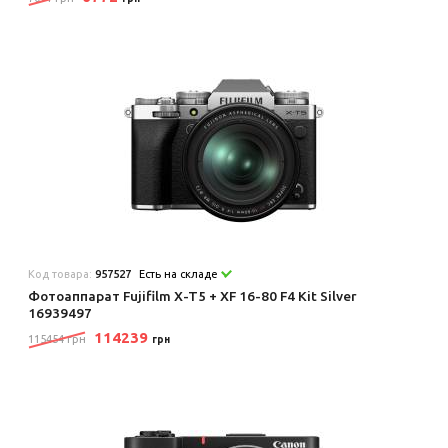
Код товара:
957527
Есть на складе
Фотоаппарат Fujifilm X-T5 + XF 16-80 F4 Kit Silver
16939497
114239
115454 грн
грн