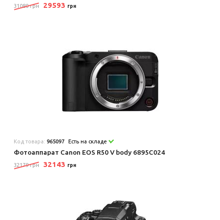
29593
31080 грн
грн
Код товара:
965097
Есть на складе
Фотоаппарат Canon EOS R50 V body 6895C024
32143
32179 грн
грн