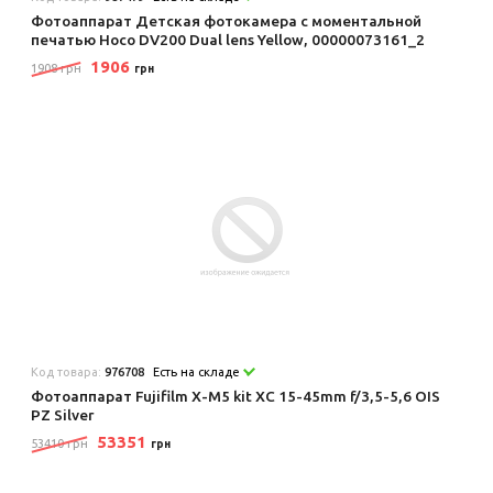
Фотоаппарат Детская фотокамера с моментальной
печатью Hoco DV200 Dual lens Yellow, 00000073161_2
1906
1908 грн
грн
Код товара:
976708
Есть на складе
Фотоаппарат Fujifilm X-M5 kit XC 15-45mm f/3,5-5,6 OIS
PZ Silver
53351
53410 грн
грн