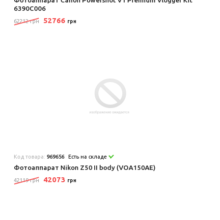
6390C006
52766
62212 грн
грн
Код товара:
969656
Есть на складе
Фотоаппарат Nikon Z50 II body (VOA150AE)
42073
42119 грн
грн