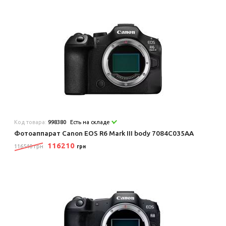
Код товара:
998380
Есть на складе
Фотоаппарат Canon EOS R6 Mark III body 7084C035AA
116210
116540 грн
грн