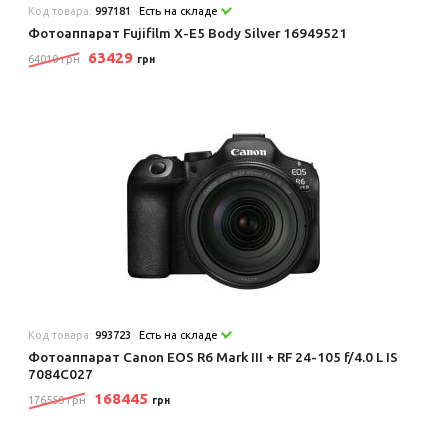
Код товара:
997181
Есть на складе
Фотоаппарат Fujifilm X-E5 Body Silver 16949521
63429
64010 грн
грн
Код товара:
993723
Есть на складе
Фотоаппарат Canon EOS R6 Mark III + RF 24-105 f/4.0 L IS
7084C027
168445
176550 грн
грн