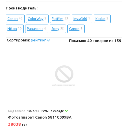
Производитель:
45
2
33
1
2
Canon
ColorWay
Fujifilm
Insta360
Kodak
16
6
32
1
Nikon
Panasonic
Sony
Сanon
Сортировка:
рейтинг
Показано
40
товаров из
159
Код товара:
1027736
Есть на складе
Фотоаппарат Canon 5811C099BA
38038
грн