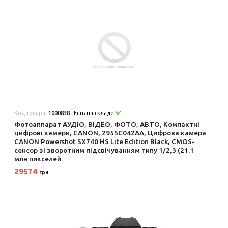
Код товара:
1000838
Есть на складе
Фотоаппарат АУДІО, ВІДЕО, ФОТО, АВТО, Компактні
цифрові камери, CANON, 2955C042AA, Цифрова камера
CANON Powershot SX740 HS Lite Edition Black, CMOS-
сенсор зі зворотним підсвічуванням типу 1/2,3 (21.1
млн пикселей
29574
грн