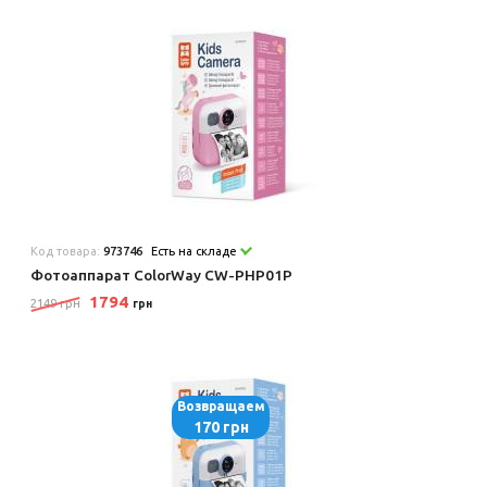
Код товара:
973746
Есть на складе
Фотоаппарат ColorWay CW-PHP01P
1794
2149 грн
грн
Возвращаем
170 грн