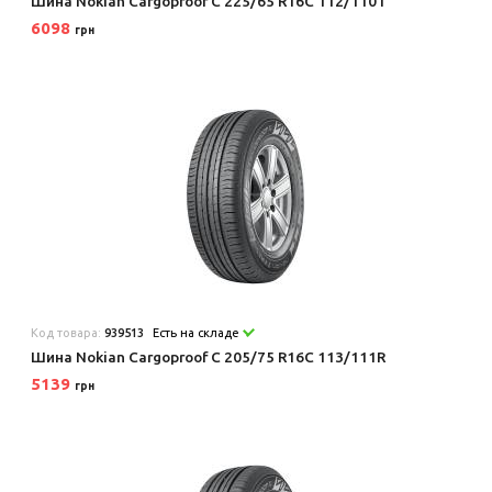
Шина Nokian Cargoproof C 225/65 R16C 112/110T
6098
грн
Код товара:
939513
Есть на складе
Шина Nokian Cargoproof C 205/75 R16C 113/111R
5139
грн