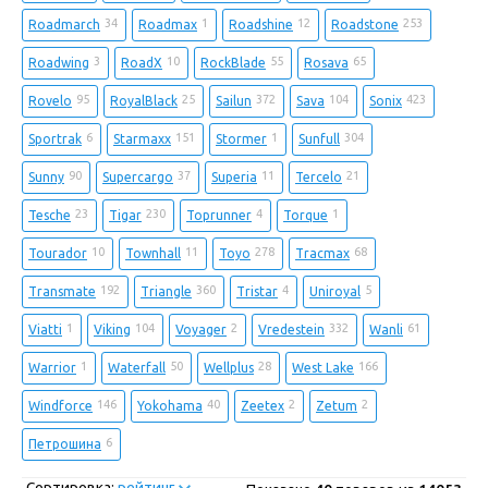
34
1
12
253
Roadmarch
Roadmax
Roadshine
Roadstone
3
10
55
65
Roadwing
RoadX
RockBlade
Rosava
95
25
372
104
423
Rovelo
RoyalBlack
Sailun
Sava
Sonix
6
151
1
304
Sportrak
Starmaxx
Stormer
Sunfull
90
37
11
21
Sunny
Supercargo
Superia
Tercelo
23
230
4
1
Tesche
Tigar
Toprunner
Torque
10
11
278
68
Tourador
Townhall
Toyo
Tracmax
192
360
4
5
Transmate
Triangle
Tristar
Uniroyal
1
104
2
332
61
Viatti
Viking
Voyager
Vredestein
Wanli
1
50
28
166
Warrior
Waterfall
Wellplus
West Lake
146
40
2
2
Windforce
Yokohama
Zeetex
Zetum
6
Петрошина
Сортировка:
рейтинг