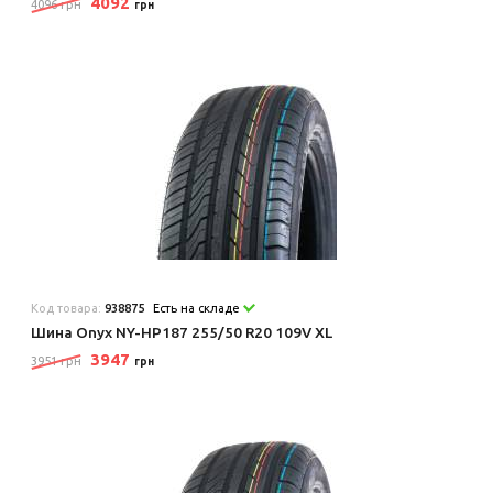
4092
4096 грн
грн
Код товара:
938875
Есть на складе
Шина Onyx NY-HP187 255/50 R20 109V XL
3947
3951 грн
грн