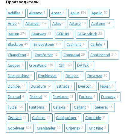
Производитель:
1
2
4
194
50
Achilles
Altenzo
Aosen
Aplus
Apollo
6
157
2
10
241
Arivo
Atlander
Atlas
Atturo
Austone
274
15
1
23
Barum
Bearway
BERLIN
BFGoodrich
49
119
4
1
Blacklion
Bridgestone
Cachland
Carlisle
3
12
29
511
Changfeng
Comforser
Compasal
Continental
6
238
149
3
Cooper
CrossWind
CST
DATEX
4
1
1
30
Dneproshina
Doublestar
Doupro
Dovroad
77
12
7
2
3
Dunlop
Duraturn
Estrada
Everton
Falken
4
70
41
1
3
Farroad
Federal
Firestone
Fortuna
Fronway
109
6
2
3
45
Fulda
Funtoma
Galaxia
Gallant
General
32
32
1
11
Gislaved
Goform
Goldpartner
Goodride
506
20
2
2
Goodyear
Grenlander
Gripmax
Grit King