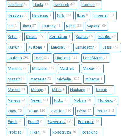
13
93
441
23
Habilead
Haida
Hankook
Haohua
2
1
163
8
253
Headway
Heidenau
Hifly
ILink
Imperial
4
57
13
23
109
ITP
Jinyu
Journey
Kabat
Kapsen
8
177
1
26
78
Keter
Kleber
Kormoran
Kpatos
Kumho
1
1
12
2
330
Kunlun
Kustone
Landsail
Lanvigator
Lassa
202
273
128
71
Laufenn
Leao
LingLong
LongMarch
77
236
1
286
Marshal
Matador
Maxtrek
Maxxis
4
23
1012
1
Mazzini
Metzeler
Michelin
Minerva
51
2
1
23
61
Minnell
Mirage
Mitas
Nankang
Neolin
52
411
31
502
2
Nereus
Nexen
Nitto
Nokian
Nordexx
75
140
196
67
315
Onyx
Orium
Ovation
Ozka
Petlas
72
2
278
69
Pirelli
PointS
Powertrac
Premiorri
1
151
66
1
Proload
Riken
Roadcruza
Roadking