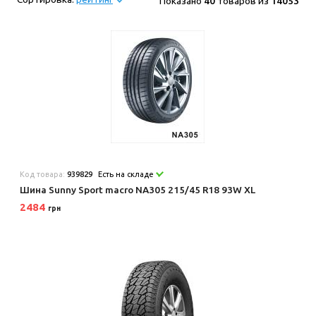
Показано
40
товаров из
14053
Код товара:
939829
Есть на складе
Шина Sunny Sport macro NA305 215/45 R18 93W XL
2484
грн