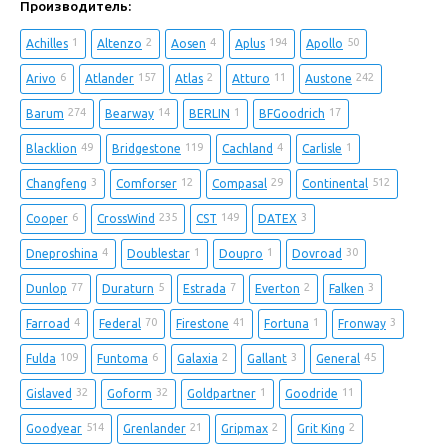
Производитель:
1
2
4
194
50
Achilles
Altenzo
Aosen
Aplus
Apollo
6
157
2
11
242
Arivo
Atlander
Atlas
Atturo
Austone
274
14
1
17
Barum
Bearway
BERLIN
BFGoodrich
49
119
4
1
Blacklion
Bridgestone
Cachland
Carlisle
3
12
29
512
Changfeng
Comforser
Compasal
Continental
6
235
149
3
Cooper
CrossWind
CST
DATEX
4
1
1
30
Dneproshina
Doublestar
Doupro
Dovroad
77
5
7
2
3
Dunlop
Duraturn
Estrada
Everton
Falken
4
70
41
1
3
Farroad
Federal
Firestone
Fortuna
Fronway
109
6
2
3
45
Fulda
Funtoma
Galaxia
Gallant
General
32
32
1
11
Gislaved
Goform
Goldpartner
Goodride
514
21
2
2
Goodyear
Grenlander
Gripmax
Grit King