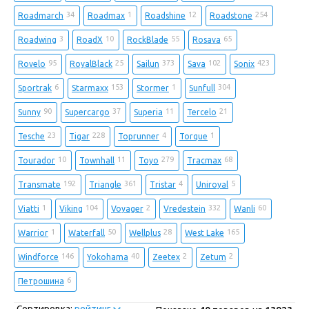
34
1
12
254
Roadmarch
Roadmax
Roadshine
Roadstone
3
10
55
65
Roadwing
RoadX
RockBlade
Rosava
95
25
373
102
423
Rovelo
RoyalBlack
Sailun
Sava
Sonix
6
153
1
304
Sportrak
Starmaxx
Stormer
Sunfull
90
37
11
21
Sunny
Supercargo
Superia
Tercelo
23
228
4
1
Tesche
Tigar
Toprunner
Torque
10
11
279
68
Tourador
Townhall
Toyo
Tracmax
192
361
4
5
Transmate
Triangle
Tristar
Uniroyal
1
104
2
332
60
Viatti
Viking
Voyager
Vredestein
Wanli
1
50
28
165
Warrior
Waterfall
Wellplus
West Lake
146
40
2
2
Windforce
Yokohama
Zeetex
Zetum
6
Петрошина
Сортировка:
рейтинг