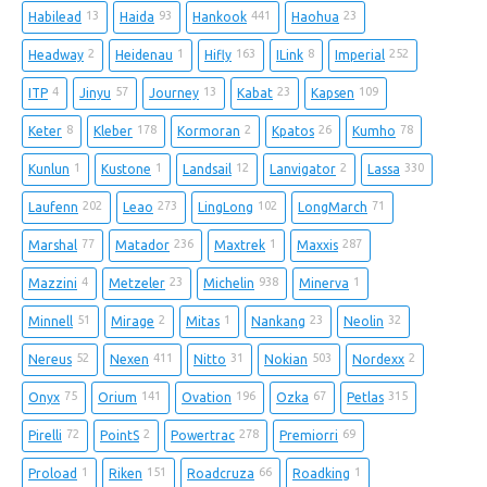
13
93
441
23
Habilead
Haida
Hankook
Haohua
2
1
163
8
252
Headway
Heidenau
Hifly
ILink
Imperial
4
57
13
23
109
ITP
Jinyu
Journey
Kabat
Kapsen
8
178
2
26
78
Keter
Kleber
Kormoran
Kpatos
Kumho
1
1
12
2
330
Kunlun
Kustone
Landsail
Lanvigator
Lassa
202
273
102
71
Laufenn
Leao
LingLong
LongMarch
77
236
1
287
Marshal
Matador
Maxtrek
Maxxis
4
23
938
1
Mazzini
Metzeler
Michelin
Minerva
51
2
1
23
32
Minnell
Mirage
Mitas
Nankang
Neolin
52
411
31
503
2
Nereus
Nexen
Nitto
Nokian
Nordexx
75
141
196
67
315
Onyx
Orium
Ovation
Ozka
Petlas
72
2
278
69
Pirelli
PointS
Powertrac
Premiorri
1
151
66
1
Proload
Riken
Roadcruza
Roadking