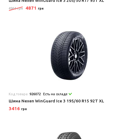
Шина Nexen WinGuard Ice 3 205/50 R17 93T XL
4871
4964 грн
грн
Код товара:
926072
Есть на складе
Шина Nexen WinGuard Ice 3 195/60 R15 92T XL
3416
грн