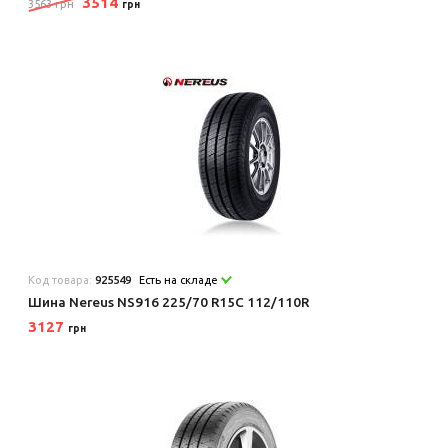
3514
3563 грн
грн
Код товара:
925549
Есть на складе
Шина Nereus NS916 225/70 R15C 112/110R
3127
грн