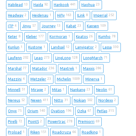
13
92
441
23
Habilead
Haida
Hankook
Haohua
2
1
163
8
252
Headway
Heidenau
Hifly
ILink
Imperial
4
57
13
23
109
ITP
Jinyu
Journey
Kabat
Kapsen
8
177
1
26
78
Keter
Kleber
Kormoran
Kpatos
Kumho
1
1
12
2
330
Kunlun
Kustone
Landsail
Lanvigator
Lassa
202
273
128
71
Laufenn
Leao
LingLong
LongMarch
77
236
1
286
Marshal
Matador
Maxtrek
Maxxis
4
23
1009
1
Mazzini
Metzeler
Michelin
Minerva
51
2
1
23
61
Minnell
Mirage
Mitas
Nankang
Neolin
52
411
31
502
2
Nereus
Nexen
Nitto
Nokian
Nordexx
75
140
196
67
315
Onyx
Orium
Ovation
Ozka
Petlas
72
2
278
69
Pirelli
PointS
Powertrac
Premiorri
1
151
66
1
Proload
Riken
Roadcruza
Roadking