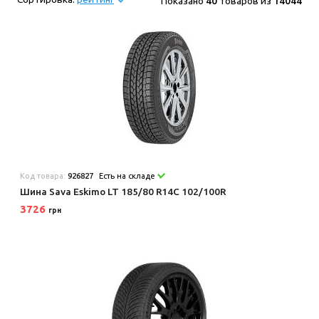
Показано
40
товаров из
14044
Код товара:
926827
Есть на складе
Шина Sava Eskimo LT 185/80 R14C 102/100R
3726
грн