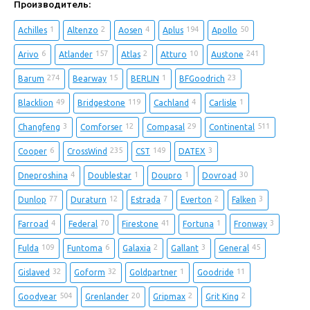
Производитель:
1
2
4
194
50
Achilles
Altenzo
Aosen
Aplus
Apollo
6
157
2
10
241
Arivo
Atlander
Atlas
Atturo
Austone
274
15
1
23
Barum
Bearway
BERLIN
BFGoodrich
49
119
4
1
Blacklion
Bridgestone
Cachland
Carlisle
3
12
29
511
Changfeng
Comforser
Compasal
Continental
6
235
149
3
Cooper
CrossWind
CST
DATEX
4
1
1
30
Dneproshina
Doublestar
Doupro
Dovroad
77
12
7
2
3
Dunlop
Duraturn
Estrada
Everton
Falken
4
70
41
1
3
Farroad
Federal
Firestone
Fortuna
Fronway
109
6
2
3
45
Fulda
Funtoma
Galaxia
Gallant
General
32
32
1
11
Gislaved
Goform
Goldpartner
Goodride
504
20
2
2
Goodyear
Grenlander
Gripmax
Grit King