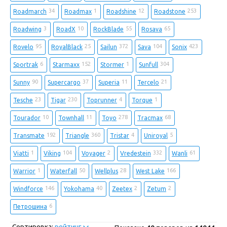
34
1
12
253
Roadmarch
Roadmax
Roadshine
Roadstone
3
10
55
65
Roadwing
RoadX
RockBlade
Rosava
95
25
372
104
423
Rovelo
RoyalBlack
Sailun
Sava
Sonix
6
152
1
304
Sportrak
Starmaxx
Stormer
Sunfull
90
37
11
21
Sunny
Supercargo
Superia
Tercelo
23
230
4
1
Tesche
Tigar
Toprunner
Torque
10
11
278
68
Tourador
Townhall
Toyo
Tracmax
192
360
4
5
Transmate
Triangle
Tristar
Uniroyal
1
104
2
332
61
Viatti
Viking
Voyager
Vredestein
Wanli
1
50
28
166
Warrior
Waterfall
Wellplus
West Lake
146
40
2
2
Windforce
Yokohama
Zeetex
Zetum
6
Петрошина
Сортировка:
рейтинг